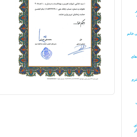
ر
ی خانم
های
ترم
ی
ز