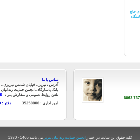
ی حاج
متگاه
تماس با ما
آدرس : تبریز ـ خیابان شمس تبریزی ـ
بانک پاسارگاد ـ انجمن حمایت زندانیان ت
تلفن روابط عمومی و سفارش بنر :
90
امور اداری : 35258806
دفتر : 35235890
کلیه حقوق این سایت در اختیار
انجمن حمایت زندانیان تبریز
می باشد 1405 - 1380