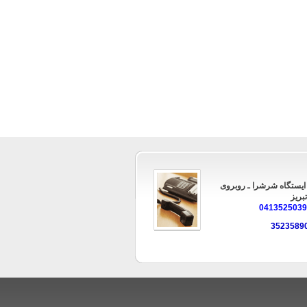
 ایستگاه شرشرا ـ روبروی
بریز
041352503